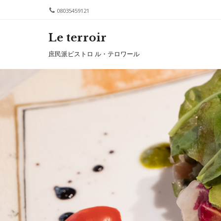
08035459121
Le terroir
Me
SKIP T
庶民派ビストロ ル・テロワール