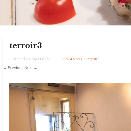
terroir3
Published
2019年11月15日
at
874 × 583
in
terroir3
← Previous
Next →