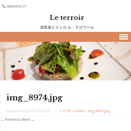
08035459121
Le terroir
庶民派ビストロ ル・テロワール
Skip to content
img_8974.jpg
Published
2025年10月20日
at
1125 × 2000
in
img_8974.jpg
← Previous
Next →