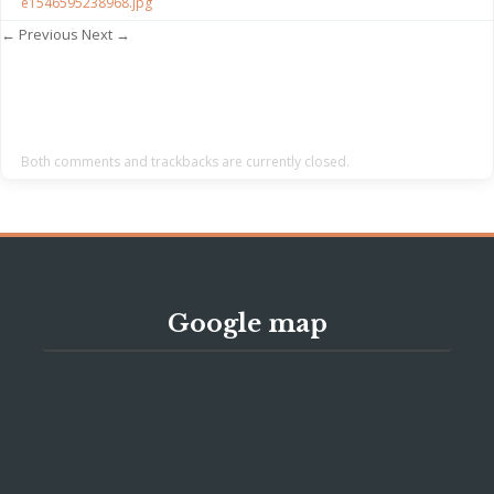
e1546595238968.jpg
← Previous
Next →
Both comments and trackbacks are currently closed.
Google map