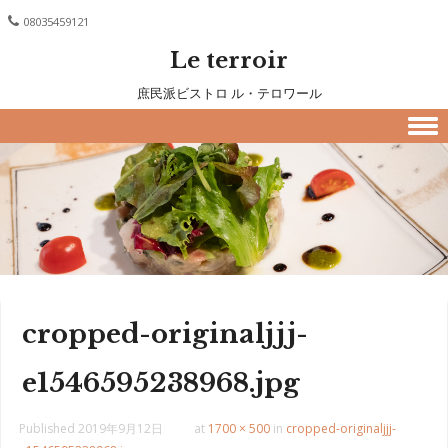
08035459121
Le terroir
庶民派ビストロ ル・テロワール
Skip to content
cropped-originaljjj-
e1546595238968.jpg
Published
2019年9月12日
at
1700 × 500
in
cropped-originaljjj-