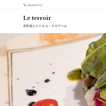
08035459121
Le terroir
Me
SKIP T
庶民派ビストロ ル・テロワール