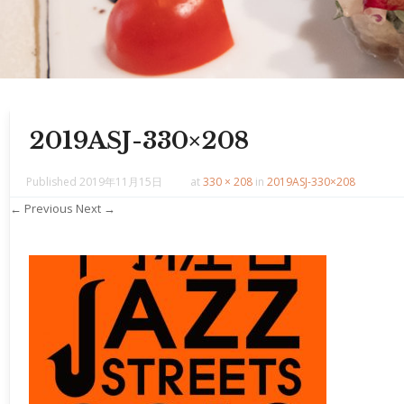
2019ASJ-330×208
Published
2019年11月15日
at
330 × 208
in
2019ASJ-330×208
← Previous
Next →