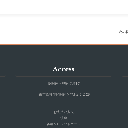
次の
Access
JR阿佐ヶ谷駅徒歩1分
東京都杉並区阿佐ケ谷北2-1-2-2F
お支払い方法
現金
各種クレジットカード