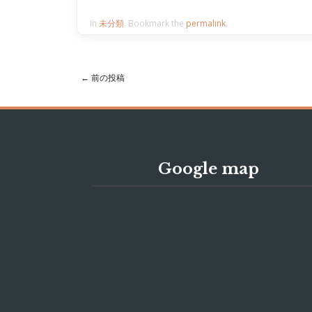
In
未分類
. Bookmark the
permalink
.
←
前の投稿
Post navigation
Google map