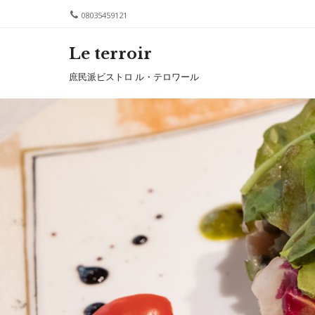
08035459121
Le terroir
Me
SKIP T
庶民派ビストロ ル・テロワール